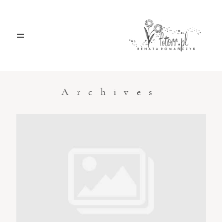
HOME
O MNIE
Archives
BLOG
KONTAKT
Sacramento, California
123.456.7890