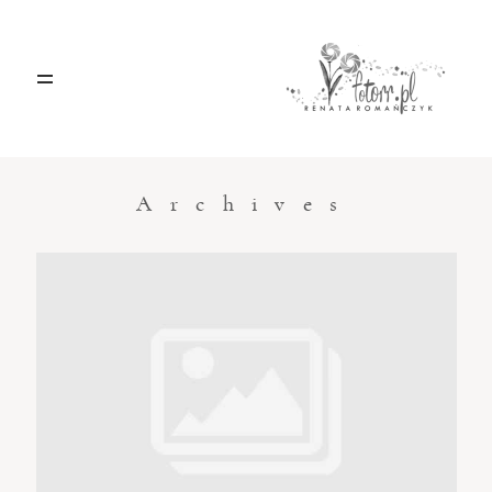
HOME
O MNIE
Archives
BLOG
KONTAKT
Sacramento, California
123.456.7890