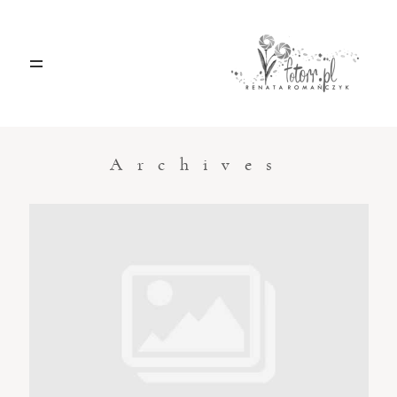
HOME
O MNIE
Archives
BLOG
KONTAKT
Sacramento, California
123.456.7890