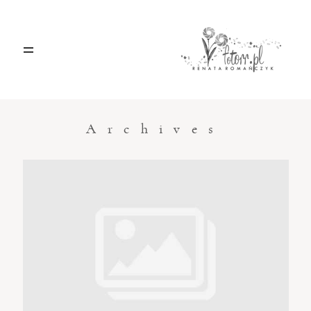
HOME
O MNIE
Archives
BLOG
KONTAKT
Sacramento, California
123.456.7890