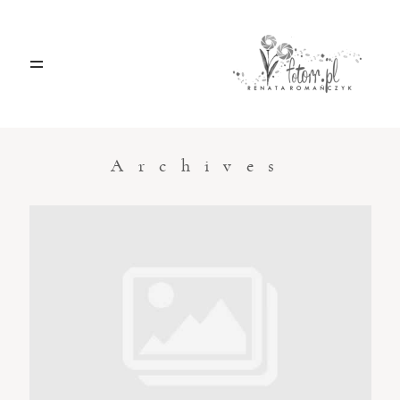
HOME
O MNIE
Archives
BLOG
KONTAKT
Sacramento, California
123.456.7890