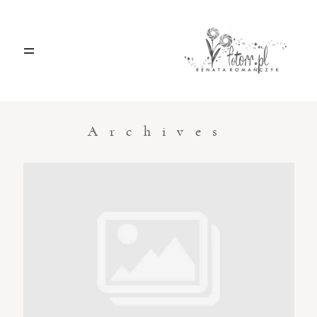
HOME
O MNIE
Archives
BLOG
KONTAKT
Sacramento, California
123.456.7890