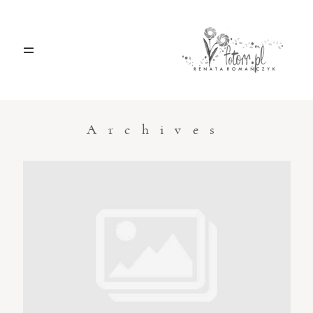
HOME
O MNIE
Archives
BLOG
KONTAKT
Sacramento, California
123.456.7890