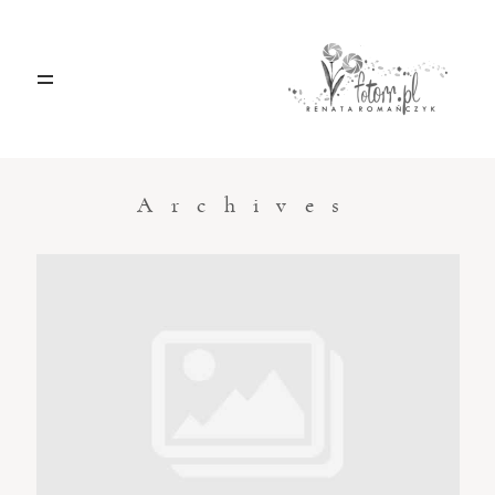
HOME
O MNIE
Archives
BLOG
KONTAKT
Sacramento, California
123.456.7890