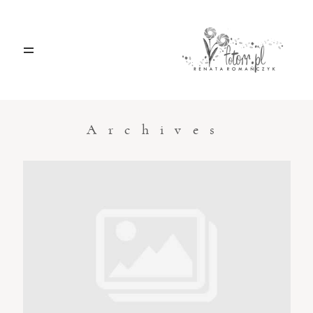
HOME
O MNIE
Archives
BLOG
KONTAKT
Sacramento, California
123.456.7890