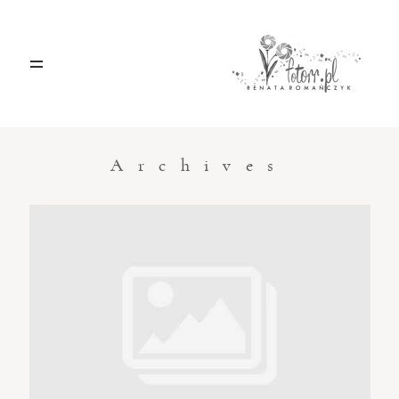
HOME
O MNIE
Archives
BLOG
KONTAKT
Sacramento, California
123.456.7890