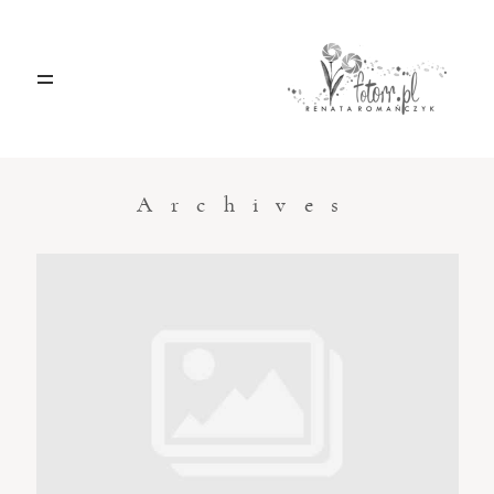
HOME
O MNIE
Archives
BLOG
KONTAKT
Sacramento, California
123.456.7890