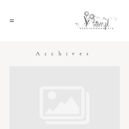
HOME
O MNIE
Archives
BLOG
KONTAKT
Sacramento, California
123.456.7890