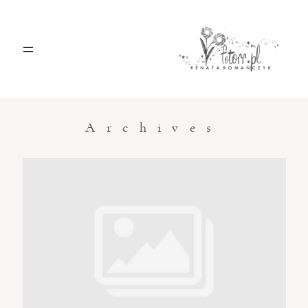
HOME
O MNIE
Archives
BLOG
KONTAKT
Sacramento, California
123.456.7890