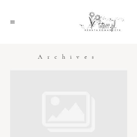
HOME
O MNIE
Archives
BLOG
KONTAKT
Sacramento, California
123.456.7890