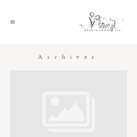
HOME
O MNIE
Archives
BLOG
KONTAKT
Sacramento, California
123.456.7890