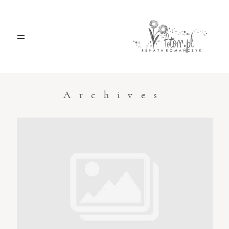
HOME
O MNIE
Archives
BLOG
KONTAKT
Sacramento, California
123.456.7890