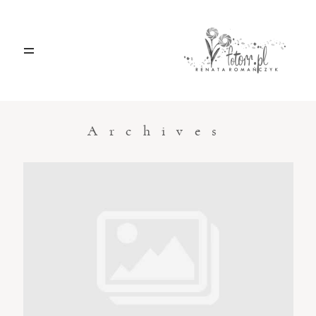
HOME
O MNIE
Archives
BLOG
KONTAKT
Sacramento, California
123.456.7890