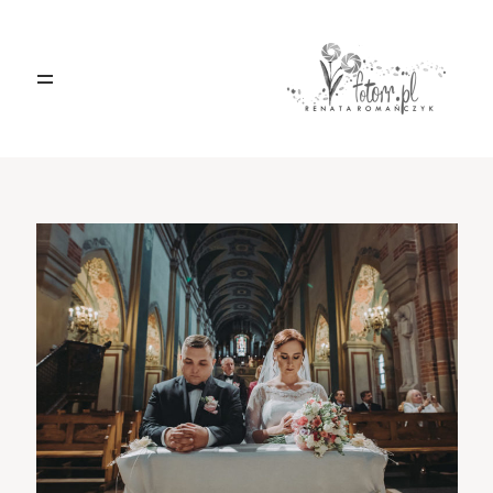
HOME
O MNIE
BLOG
KONTAKT
Sacramento, California
123.456.7890