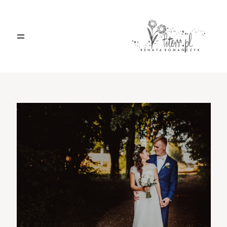
HOME
O MNIE
BLOG
KONTAKT
Sacramento, California
123.456.7890